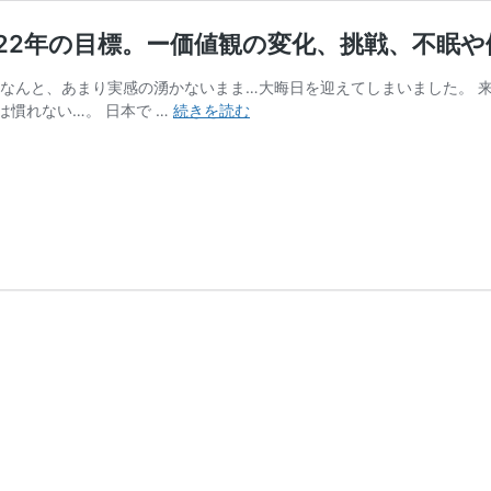
022年の目標。ー価値観の変化、挑戦、不眠や
 なんと、あまり実感の湧かないまま…大晦日を迎えてしまいました。 
【韓
は慣れない…。 日本で …
続きを読む
国
生
活
日
記】
2021
年
の
振
り
返
り、
2022
年
の
目