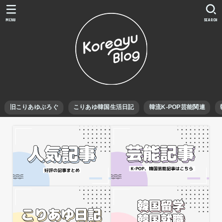
MENU
SEARCH
旧こりあゆぶろぐ
こりあゆ韓国生活日記
韓流K-POP芸能関連