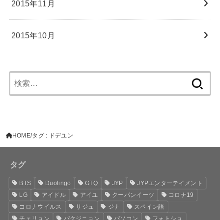
2015年11月
2015年10月
検
索:
HOME
タグ : ドデユン
タグ
BTS
Duolingo
GTQ
JYP
JYPエンターテイメント
LG
アイドル
アイユ
クーパンイーツ
コロナ19
コロナウイルス
サジュ
ジナ
スペイン語
チェリョン
パクジニョン
パソコン
フォトショ