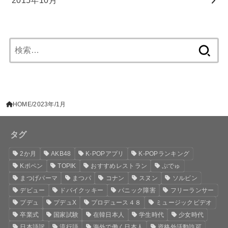
2015年10月
検
索:
HOME
2023年
1月
タグ
2か月
AKB48
K-POPアプリ
K-POPランキング
Kポペン
TOPIK
おすすめレストラン
ぷでゅ
まつげパーマ
まつパ
コナン
スヌン
ソルビン
デビュー
ドバイクッキー
パニック障害
フリーランサー
プデュ
プデュX
プロデュース４８
ミュージックビデオ
卒業式
国家試験
在韓日本人
学生時代
少女時代
日本語訳
流行語
海外で働く日本人
資格外活動許可