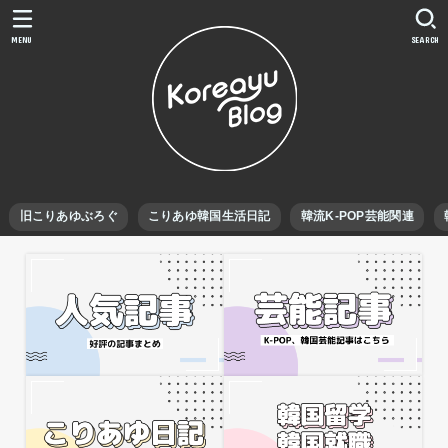
MENU
SEARCH
旧こりあゆぶろぐ
こりあゆ韓国生活日記
韓流K-POP芸能関連