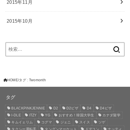
2015年11月
2015年10月
検
索:
HOME
タグ : Twomonth
タグ
BLACKPINKJENNIE
D2
D2ビザ
D4
D4ビザ
I-DLE
ITZY
YG
おすすめ！韓国大学生
カナダ留学
キムイェリム
コグマ
ジェニ
スイス
ソゲ
タクシー運転手
タングンマーケット
ドデユン
ナッティ