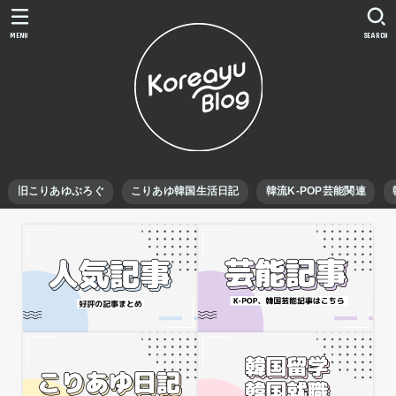
MENU
SEARCH
旧こりあゆぶろぐ
こりあゆ韓国生活日記
韓流K-POP芸能関連