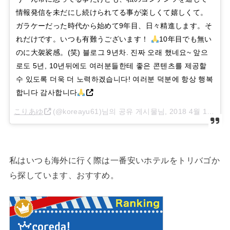
情報発信を未だにし続けられてる事が楽しくて嬉しくて。
ガラケーだった時代から始めて9年目、日々精進します。そ
れだけです。いつも有難うございます！
10年目でも無い
のに大袈裟感。(笑) 블로그 9년차. 진짜 오래 했네요~ 앞으
로도 5년, 10년뒤에도 여러분들한테 좋은 콘텐츠를 제공할
수 있도록 더욱 더 노력하겠습니다! 여러분 덕분에 항상 행복
합니다 감사합니다
こりあゆ
(@koreayu61)님의 공유 게시물님,
2018 4월 11 8:20오전 PDT
私はいつも海外に行く際は一番安いホテルをトリバゴか
ら探しています、おすすめ。