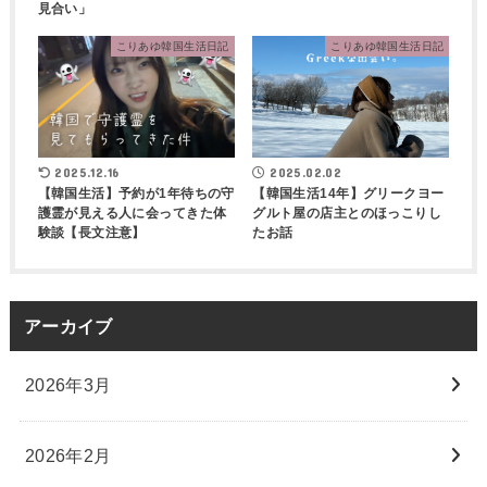
見合い」
こりあゆ韓国生活日記
こりあゆ韓国生活日記
2025.12.16
2025.02.02
【韓国生活】予約が1年待ちの守
【韓国生活14年】グリークヨー
護霊が見える人に会ってきた体
グルト屋の店主とのほっこりし
験談【長文注意】
たお話
アーカイブ
2026年3月
2026年2月