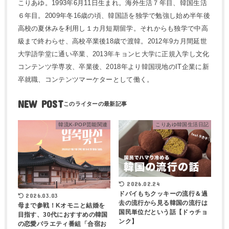
こりあゆ。1993年6月11日生まれ。海外生活７年目、韓国生活
６年目。2009年冬16歳の頃、韓国語を独学で勉強し始め半年後
高校の夏休みを利用し１カ月短期留学。それからも独学で中高
級まで終わらせ、高校卒業後18歳で渡韓。2012年9カ月間延世
大学語学堂に通い卒業、2013年キョンヒ大学に正規入学し文化
コンテンツ学専攻、卒業後、2018年より韓国現地のIT企業に新
卒就職、コンテンツマーケターとして働く。
NEW POST
韓流K-POP芸能関連
こりあゆ韓国生活日記
2026.02.24
ドバイもちクッキーの流行＆過
2026.03.03
去の流行から見る韓国の流行は
母まで参戦！Kオモニと結婚を
国民単位だという話【ドゥチョ
目指す、30代におすすめの韓国
ンク】
の恋愛バラエティ番組「合宿お