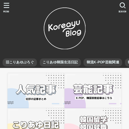
MENU
SEARCH
旧こりあゆぶろぐ
こりあゆ韓国生活日記
韓流K-POP芸能関連