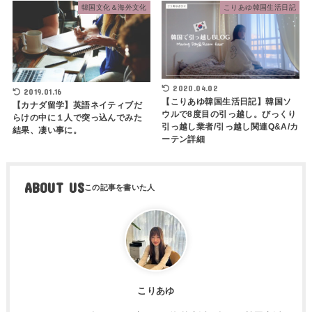
韓国文化＆海外文化
こりあゆ韓国生活日記
2020.04.02
2019.01.16
【こりあゆ韓国生活日記】韓国ソ
【カナダ留学】英語ネイティブだ
ウルで8度目の引っ越し。びっくり
らけの中に１人で突っ込んでみた
引っ越し業者/引っ越し関連Q&A/カ
結果、凄い事に。
ーテン詳細
ABOUT US
こりあゆ