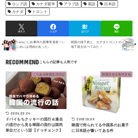
ロシア語
カナダ留学
アラブ語
英語
日本語
カナダ
トロント
ポスト
シェア
はてブ
送る
T-araいじめ事件の新事実発覚！い
韓国の地下鉄と、カナダトロントの
じめには理由があった。
地下鉄を比べてみた！
RECOMMEND
こりあゆ韓国生活日記
韓国文化＆海外文化
2026.02.24
2018.10.09
ドバイもちクッキーの流行＆過去
の流行から見る韓国の流行は国民
韓国で売られてる中国系のお菓子
単位だという話【ドゥチョンク】
に日本語が書いてある件