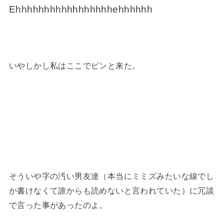
Ehhhhhhhhhhhhhhhhhehhhhhh
いやしかし私はここでピンと来た。
そういや字の汚い男友達（本当にミミズみたいな線でし
か書けなくて誰からも読めないと言われていた）に冗談
で言った事があったのよ。