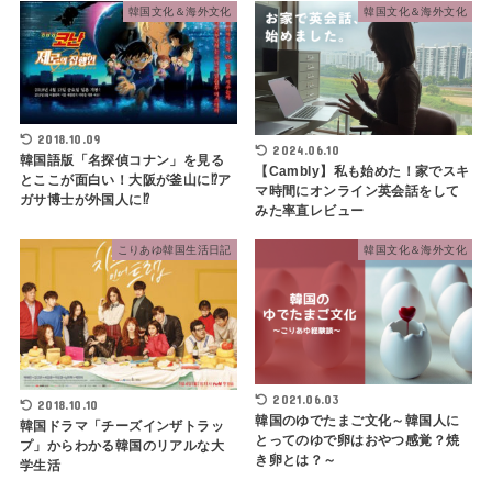
韓国文化＆海外文化
韓国文化＆海外文化
2018.10.09
2024.06.10
韓国語版「名探偵コナン」を見る
【Cambly】私も始めた！家でスキ
とここが面白い！大阪が釜山に⁉ア
マ時間にオンライン英会話をして
ガサ博士が外国人に⁉
みた率直レビュー
こりあゆ韓国生活日記
韓国文化＆海外文化
2021.06.03
2018.10.10
韓国のゆでたまご文化～韓国人に
韓国ドラマ「チーズインザトラッ
とってのゆで卵はおやつ感覚？焼
プ」からわかる韓国のリアルな大
き卵とは？～
学生活