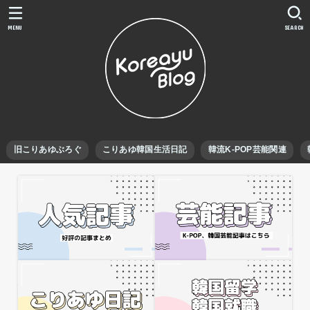
MENU
SEARCH
旧こりあゆぶろぐ
こりあゆ韓国生活日記
韓流K-POP芸能関連