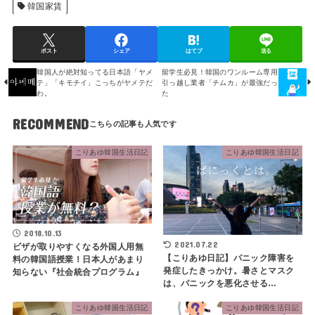
韓国家賃
ポスト
シェア
はてブ
送る
韓国人が絶対知ってる日本語「ヤメ
留学生必見！韓国のワンルーム専用
テ」「キモチイ」こっちがヤメテだ
引っ越し業者「チムカ」が最強だっ
わ。
た
RECOMMEND
こりあゆ韓国生活日記
こりあゆ韓国生活日記
2018.10.13
2021.07.22
ビザが取りやすくなる外国人用無
【こりあゆ日記】パニック障害を
料の韓国語授業！日本人があまり
発症したきっかけ。暑さとマスク
知らない『社会統合プログラム』
は、パニックを悪化させる…
こりあゆ韓国生活日記
こりあゆ韓国生活日記