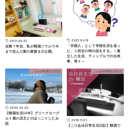
2021.04.18
2021.06.03
「外国人」として学校生活を送っ
在韓７年目、私が韓国ソウルで今
た、１回生の時の話をする。～孤
まで住んだ家の家賃を大公開。
立した生活、ティンプルでの出来
事、等々～
こりあゆ韓国生活日記
こりあゆ韓国生活日記
2025.02.02
【韓国生活14年】グリークヨーグ
ルト屋の店主とのほっこりしたお
2018.11.23
話
【こりあゆ日常生活日記】韓国で