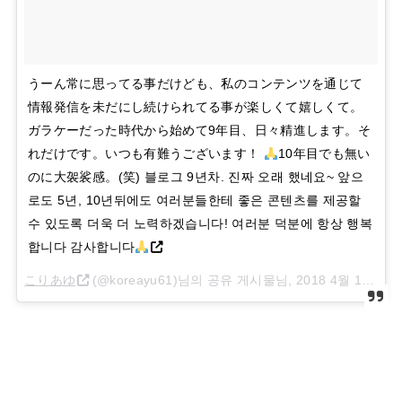
うーん常に思ってる事だけども、私のコンテンツを通じて
情報発信を未だにし続けられてる事が楽しくて嬉しくて。
ガラケーだった時代から始めて9年目、日々精進します。そ
れだけです。いつも有難うございます！
10年目でも無い
のに大袈裟感。(笑) 블로그 9년차. 진짜 오래 했네요~ 앞으
로도 5년, 10년뒤에도 여러분들한테 좋은 콘텐츠를 제공할
수 있도록 더욱 더 노력하겠습니다! 여러분 덕분에 항상 행복
합니다 감사합니다
こりあゆ
(@koreayu61)님의 공유 게시물님,
2018 4월 11 8:20오전 PDT