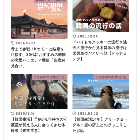
2026.02.24
ドバイもちクッキーの流行＆過
2026.03.03
去の流行から見る韓国の流行は
母まで参戦！Kオモニと結婚を
国民単位だという話【ドゥチョ
目指す、30代におすすめの韓国
ンク】
の恋愛バラエティ番組「合宿お
見合い」
こりあゆ韓国生活日記
こりあゆ韓国生活日記
2025.12.16
2025.02.02
【韓国生活】予約が1年待ちの守
【韓国生活14年】グリークヨー
護霊が見える人に会ってきた体
グルト屋の店主とのほっこりし
験談【長文注意】
たお話