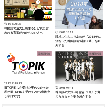
2018.10.16
韓国語で注文は出来るけど次に言
2018.12.30
われる言葉がわからない方へ
現地に住むこりあゆが「2018年に
流行った韓国語新造語10選」を紹
介する
韓国語関連
韓国語関連
2018.04.21
2018.08.12
旧TOPIKしか受けた事のなかった
私が新TOPIKを受けてみた感想(少
韓国語の文法~지 말걸 그랬어が覚
し辛口です)
えられちゃう歌を紹介する