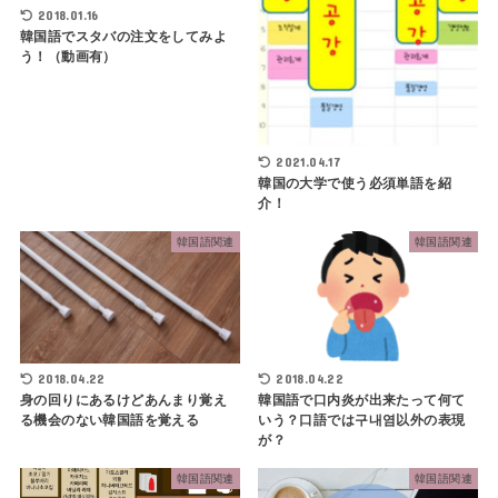
2018.01.16
韓国語でスタバの注文をしてみよ
う！（動画有）
2021.04.17
韓国の大学で使う必須単語を紹
介！
韓国語関連
韓国語関連
2018.04.22
2018.04.22
身の回りにあるけどあんまり覚え
韓国語で口内炎が出来たって何て
る機会のない韓国語を覚える
いう？口語では구내염以外の表現
が？
韓国語関連
韓国語関連