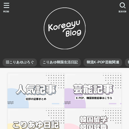
MENU
SEARCH
旧こりあゆぶろぐ
こりあゆ韓国生活日記
韓流K-POP芸能関連