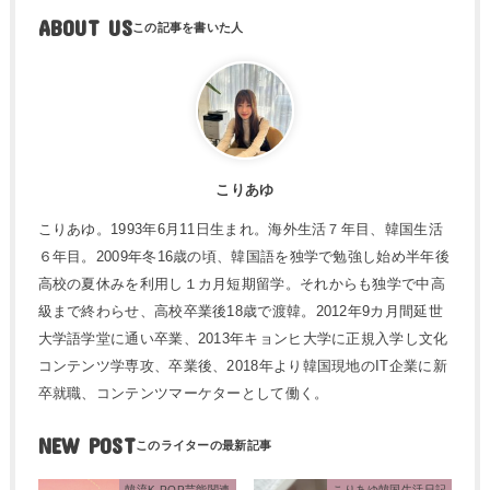
ABOUT US
こりあゆ
こりあゆ。1993年6月11日生まれ。海外生活７年目、韓国生活
６年目。2009年冬16歳の頃、韓国語を独学で勉強し始め半年後
高校の夏休みを利用し１カ月短期留学。それからも独学で中高
級まで終わらせ、高校卒業後18歳で渡韓。2012年9カ月間延世
大学語学堂に通い卒業、2013年キョンヒ大学に正規入学し文化
コンテンツ学専攻、卒業後、2018年より韓国現地のIT企業に新
卒就職、コンテンツマーケターとして働く。
NEW POST
韓流K-POP芸能関連
こりあゆ韓国生活日記