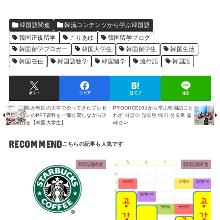
韓国語関連
韓流コンテンツから学ぶ韓国語
韓国正規留学
こりあゆ
韓国留学ブログ
韓国留学ブロガー
韓国大学生
韓国留学生
韓国生活
韓国在住
韓国語独学
韓国留学
流行語
韓国語
ポスト
シェア
はてブ
送る
私が韓国の大学でやってきたプレゼ
PRODUCE101から学ぶ韓国語こと
ンのPPT資料を一部公開しながら語
わざ:사공이 많으면 배가 산으로 올
る【韓国大学生】
라간다
RECOMMEND
韓国語関連
韓国語関連